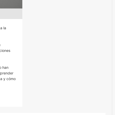
a la
e
ciones
lo han
mprender
ta y cómo