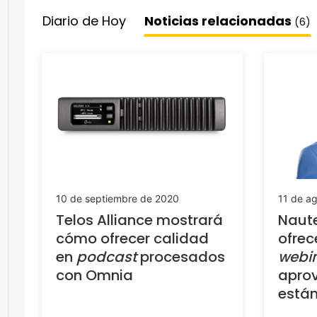
Diario de Hoy
Noticias relacionadas
(6)
10 de septiembre de 2020
11 de a
Telos Alliance mostrará
Naute
cómo ofrecer calidad
ofrec
en
podcast
procesados
webi
con Omnia
apro
está