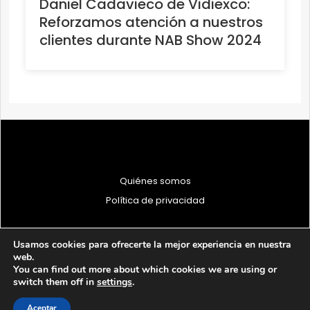
Daniel Cadavieco de Vidiexco:
Reforzamos atención a nuestros
clientes durante NAB Show 2024
Quiénes somos
Política de privacidad
Usamos cookies para ofrecerte la mejor experiencia en nuestra
web.
You can find out more about which cookies we are using or
© 1997 - 2026 PRODU - Todos los derechos reservados
switch them off in
settings
.
Aceptar