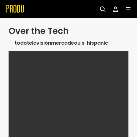
Over the Tech
todo
televisión
mercadeo
u.s. hispanic