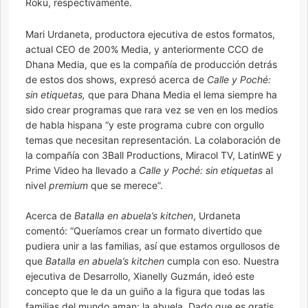
Roku, respectivamente.
Mari Urdaneta, productora ejecutiva de estos formatos,
actual CEO de 200% Media, y anteriormente CCO de
Dhana Media, que es la compañía de producción detrás
de estos dos shows, expresó acerca de
Calle y Poché:
sin etiquetas,
que para Dhana Media el lema siempre ha
sido crear programas que rara vez se ven en los medios
de habla hispana “y este programa cubre con orgullo
temas que necesitan representación. La colaboración de
la compañía con 3Ball Productions, Miracol TV, LatinWE y
Prime Video ha llevado a
Calle y Poché: sin etiquetas
al
nivel
premium
que se merece”.
Acerca de
Batalla en abuela’s kitchen
, Urdaneta
comentó: “Queríamos crear un formato divertido que
pudiera unir a las familias, así que estamos orgullosos de
que
Batalla en abuela’s kitchen
cumpla con eso. Nuestra
ejecutiva de Desarrollo, Xianelly Guzmán, ideó este
concepto que le da un guiño a la figura que todas las
familias del mundo aman: la abuela. Dado que es gratis