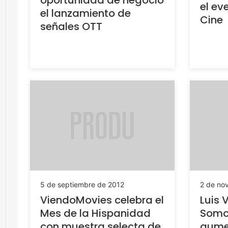
el ev
el lanzamiento de
Cine
señales OTT
5 de septiembre de 2012
2 de no
ViendoMovies celebra el
Luis 
Mes de la Hispanidad
Somo
con muestra selecta de
aumen