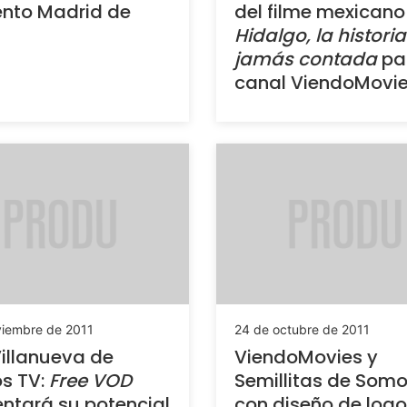
ento Madrid de
del filme mexicano
Hidalgo, la historia
jamás contada
pa
canal ViendoMovi
viembre de 2011
24 de octubre de 2011
Villanueva de
ViendoMovies y
s TV:
Free VOD
Semillitas de Som
tará su potencial
con diseño de logo