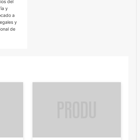
ios del
ía y
vocado a
legales y
ional de