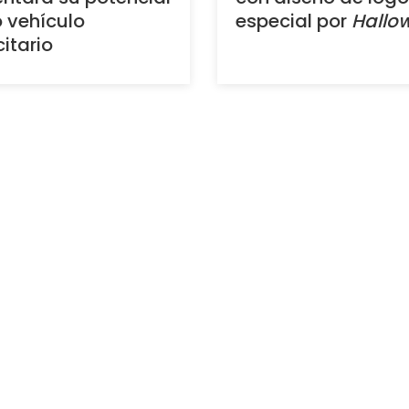
 vehículo
especial por
Hallo
citario