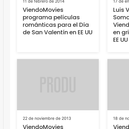
11 de febrero de 2014
17 de e
ViendoMovies
Luis 
programa películas
Somo
románticas para el Día
Viend
de San Valentín en EE UU
en gr
EE UU
22 de noviembre de 2013
18 de n
ViendoMovies
Vien