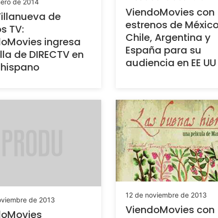
nero de 2014
ViendoMovies con
Villanueva de
estrenos de México
s TV:
Chile, Argentina y
oMovies ingresa
España para su
illa de DIRECTV en
audiencia en EE UU
 hispano
12 de noviembre de 2013
oviembre de 2013
ViendoMovies con
doMovies