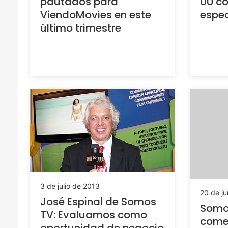
pautados para
UU c
ViendoMovies en este
espec
último trimestre
3 de julio de 2013
20 de ju
José Espinal de Somos
Somo
TV: Evaluamos como
come
oportunidad de negocio