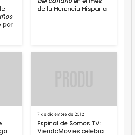
del canario
en el mes
de
de la Herencia Hispana
años
 por
7 de diciembre de 2012
e
Espinal de Somos TV:
aga
ViendoMovies celebra