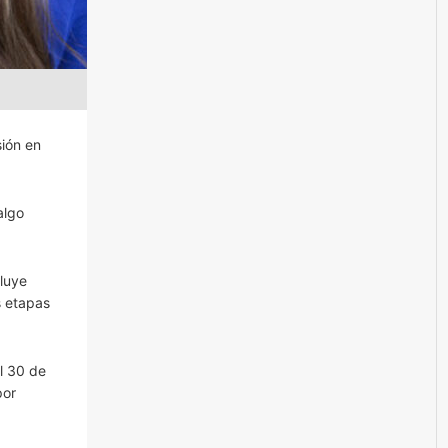
sión en
algo
luye
s etapas
l 30 de
por