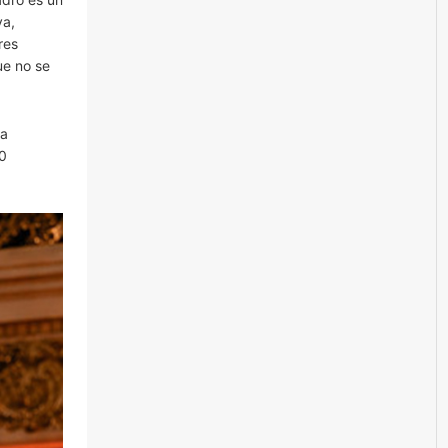
va,
res
ue no se
va
90