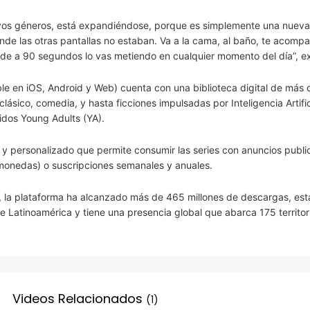
evos géneros, está expandiéndose, porque es simplemente una nuev
onde las otras pantallas no estaban. Va a la cama, al baño, te acomp
y de a 90 segundos lo vas metiendo en cualquier momento del día”, ex
ible en iOS, Android y Web) cuenta con una biblioteca digital de más
clásico, comedia, y hasta ficciones impulsadas por Inteligencia Artifici
nidos Young Adults (YA).
 y personalizado que permite consumir las series con anuncios public
monedas) o suscripciones semanales y anuales.
 la plataforma ha alcanzado más de 465 millones de descargas, est
 Latinoamérica y tiene una presencia global que abarca 175 territor
Videos Relacionados
(1)