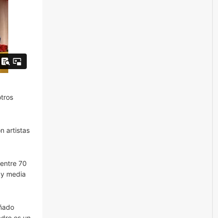
otros
n artistas
 entre 70
 y media
eñado
adro es un