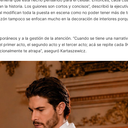
la historia. Los guiones son cortos y concisos”, describió la ejecuti
ical modifican toda la puesta en escena como no poder tener más de t
azón tampoco se enfocan mucho en la decoración de interiores porq
ráneos y a la gestión de la atención. “Cuando se tiene una narrati
 el primer acto, el segundo acto y el tercer acto; acá se repite cada 
cionalmente te atrapa”, aseguró Kartaszewicz.