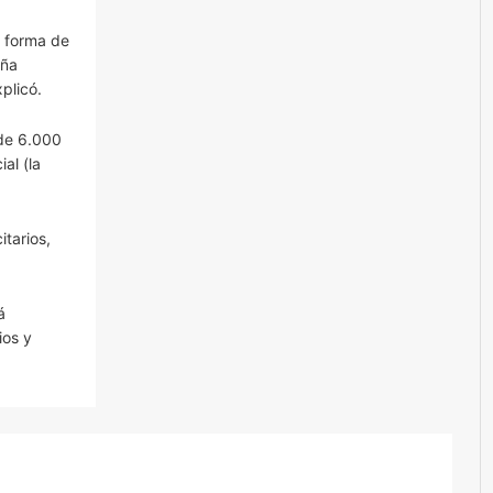
a forma de
aña
plicó.
 de 6.000
al (la
itarios,
á
ios y