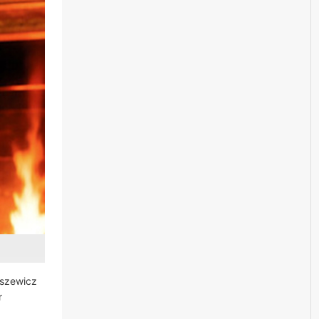
aszewicz
r