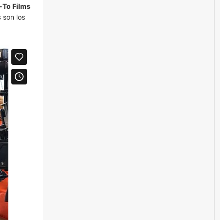
-To Films
s
son los