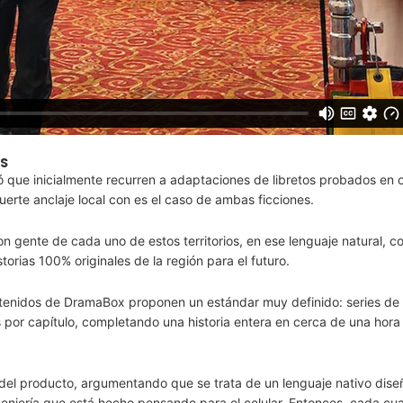
OS
ó que inicialmente recurren a adaptaciones de libretos probados en 
uerte anclaje local con es el caso de ambas ficciones.
gente de cada uno de estos territorios, en ese lenguaje natural, co
orias 100% originales de la región para el futuro.
ocontenidos de DramaBox proponen un estándar muy definido: series de
por capítulo, completando una historia entera en cerca de una hora
 del producto, argumentando que se trata de un lenguaje nativo dis
ngeniería que está hecho pensando para el celular. Entonces, cada cu