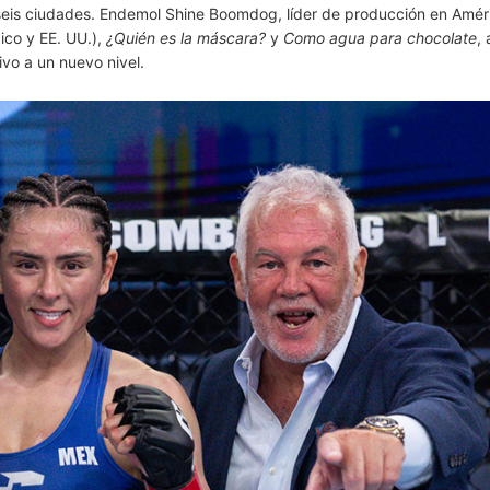
seis ciudades. Endemol Shine Boomdog, líder de producción en Amér
co y EE. UU.),
¿Quién es la máscara?
y
Como agua para chocolate
,
ivo a un nuevo nivel.