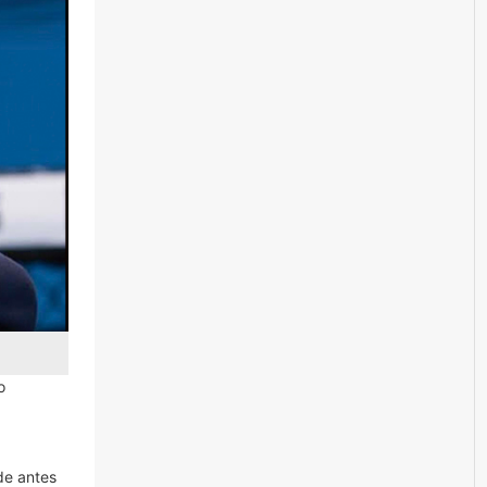
o
de antes