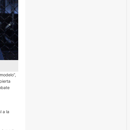
 modelo”,
pierta
mbate
l a la