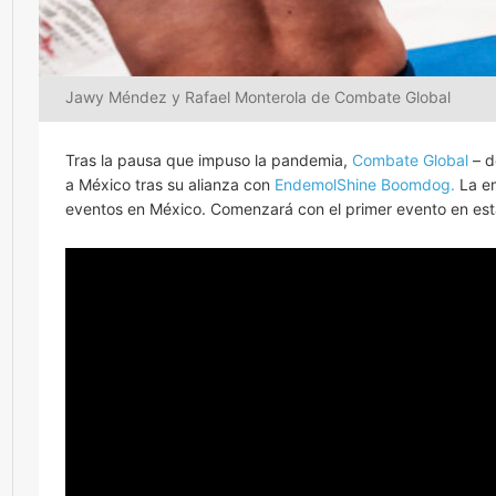
Jawy Méndez y Rafael Monterola de Combate Global
Tras la pausa que impuso la pandemia,
Combate Global
– d
a México tras su alianza con
EndemolShine Boomdog.
La em
eventos en México. Comenzará con el primer evento en es