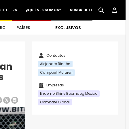
SLETTERS
¿QUIÉNES SOMOS?
SUSCRÍBETE
NIC
PAÍSES
EXCLUSIVOS
Contactos
dan
Alejandro Rincón
Campbell Mclaren
s
Empresas
EndemolShine Boomdog México
Combate Global