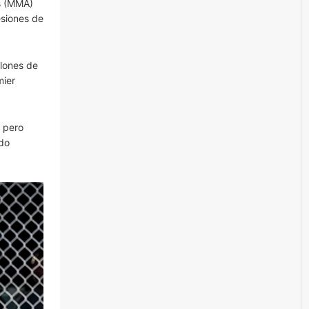
as (MMA)
esiones de
llones de
mier
, pero
ido