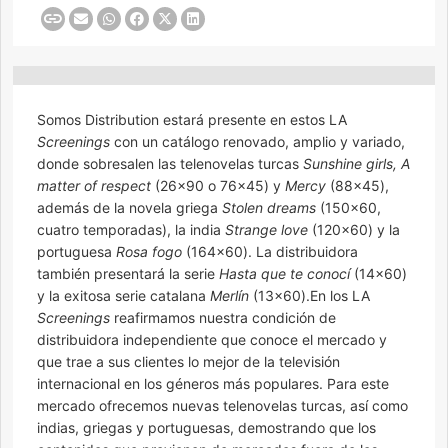
Somos Distribution estará presente en estos LA
Screenings
con un catálogo renovado, amplio y variado,
donde sobresalen las telenovelas turcas
Sunshine girls, A
matter of respect
(26×90 o 76×45) y
Mercy
(88×45),
además de la novela griega
Stolen dreams
(150×60,
cuatro temporadas), la india
Strange love
(120×60) y la
portuguesa
Rosa fogo
(164×60). La distribuidora
también presentará la serie
Hasta que te conocí
(14×60)
y la exitosa serie catalana
Merlín
(13×60).En los LA
Screenings
reafirmamos nuestra condición de
distribuidora independiente que conoce el mercado y
que trae a sus clientes lo mejor de la televisión
internacional en los géneros más populares. Para este
mercado ofrecemos nuevas telenovelas turcas, así como
indias, griegas y portuguesas, demostrando que los