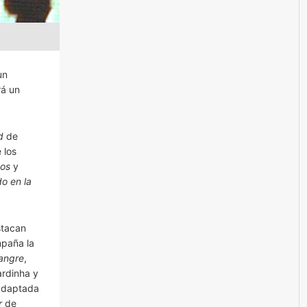
un
rá un
d
de
 los
os
y
do en la
stacan
mpaña la
angre
,
ardinha y
 adaptada
r
de