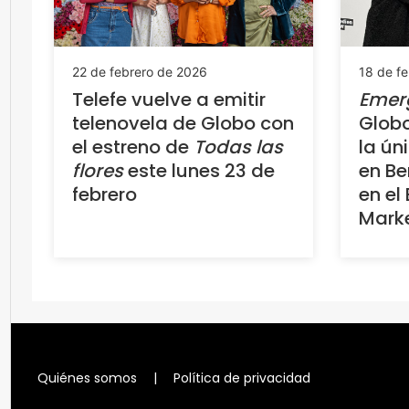
22 de febrero de 2026
18 de f
Telefe vuelve a emitir
Emer
telenovela de Globo con
Globo
el estreno de
Todas las
la ún
flores
este lunes 23 de
en Be
febrero
en el 
Mark
Quiénes somos
|
Política de privacidad