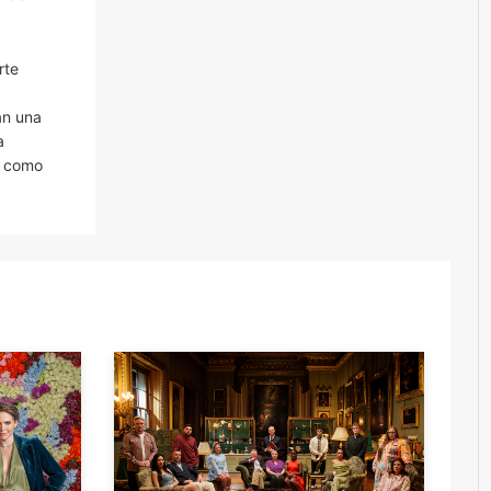
rte
an una
a
o como