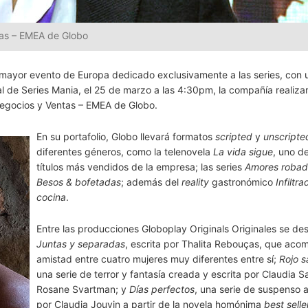
tas – EMEA de Globo
l mayor evento de Europa dedicado exclusivamente a las series, con 
al de Series Mania, el 25 de marzo a las 4:30pm, la compañía realiza
Negocios y Ventas – EMEA de Globo.
En su portafolio, Globo llevará formatos
scripted
y
unscripte
diferentes géneros, como la telenovela
La vida sigue
, uno de
títulos más vendidos de la empresa; las series
Amores robad
Besos & bofetadas
; además del
reality
gastronómico
Infiltra
cocina
.
Entre las producciones Globoplay Originals Originales se de
Juntas y separadas
, escrita por Thalita Rebouças, que aco
amistad entre cuatro mujeres muy diferentes entre sí;
Rojo s
una serie de terror y fantasía creada y escrita por Claudia S
Rosane Svartman; y
Días perfectos
, una serie de suspenso
por Claudia Jouvin a partir de la novela homónima
best selle