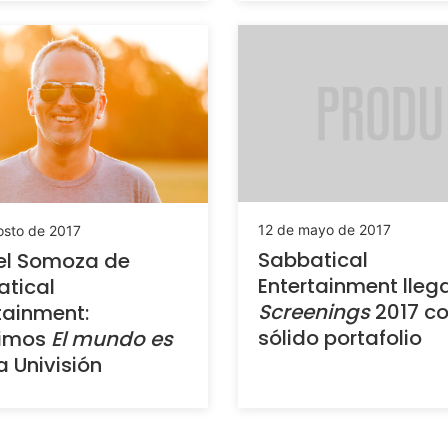
12 de mayo de 2017
osto de 2017
Sabbatical
el Somoza de
Entertainment lleg
tical
Screenings
2017 c
tainment:
sólido portafolio
imos
El mundo es
 Univisión