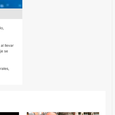
do,
l llevar
je se
rales,