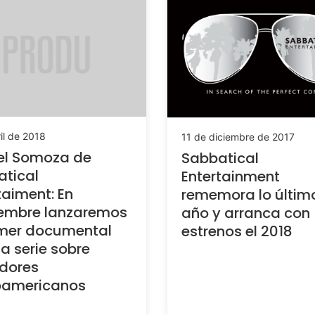
il de 2018
11 de diciembre de 2017
el Somoza de
Sabbatical
tical
Entertainment
taiment: En
rememora lo últim
iembre lanzaremos
año y arranca con
imer documental
estrenos el 2018
a serie sobre
dores
oamericanos