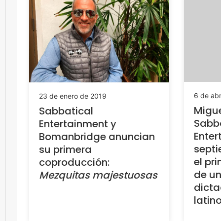
6 de abr
23 de enero de 2019
Migu
Sabbatical
Sabba
Entertainment y
Enter
Bomanbridge anuncian
sept
su primera
el pr
coproducción:
de un
Mezquitas majestuosas
dicta
latin