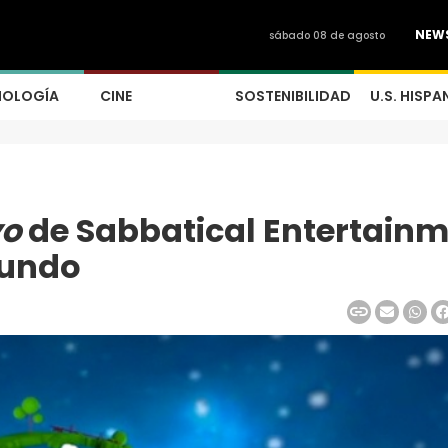
NEW
sábado 08 de agosto
NOLOGÍA
CINE
SOSTENIBILIDAD
U.S. HISPA
yo
de Sabbatical Entertain
mundo