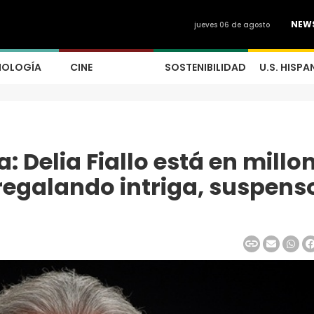
NEW
jueves 06 de agosto
NOLOGÍA
CINE
SOSTENIBILIDAD
U.S. HISPA
a: Delia Fiallo está en millo
egalando intriga, suspens