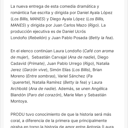
La nueva entrega de esta comedia dramática y
romántica fue escrita y dirigida por Daniel Ayala López
(
Los Billis, MANES
) y Diego Ayala López (
Los Billis,
MANES
) y dirigida por Juan Carlos Mazo (
Rigo
). La
producción ejecutiva es de Daniel Ucrós
Londoño (
Rebelión
) y Juan Pablo Posada (
Betty la fea
).
En el elenco continúan Laura Londoño (
Café con aroma
de mujer
), Sebastián Carvajal (
Ana de nadie
), Diego
Cadavid (
Primate)
, Juan Pablo Urrego (
Rigo
), Natalia
Jerez (
Garzón vive
), Simón Elías (
Los Billis
), Brian
Moreno (
Entre sombras
), Variel Sánchez (
Pa
´quererte
), Natalia Ramírez (
Betty la fea
) y Laura
Archbold (
Ana de nadie
). Además, se unen Angélica
Blandón (
Paro del corazón
), Marie Man y Sebastián
Montoya.
PRODU tuvo conocimiento de que la historia será más
coral, a diferencia de la primera que principalmente
giraba en torno la historia de amor entre Antonia (Laura