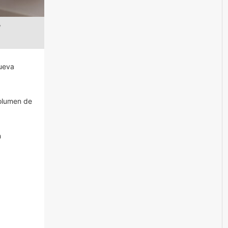
y
nueva
volumen de
n