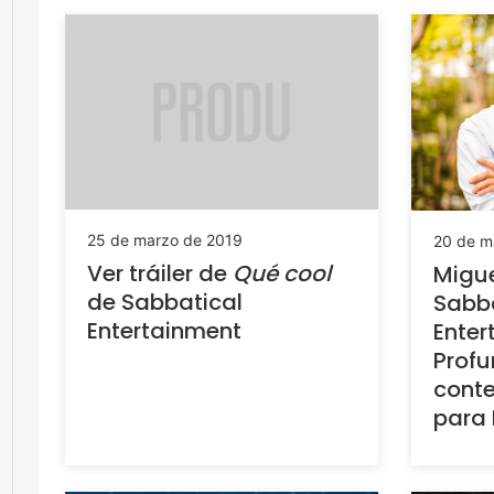
25 de marzo de 2019
20 de m
Ver tráiler de
Qué cool
Migu
de Sabbatical
Sabba
Entertainment
Enter
Profu
cont
para