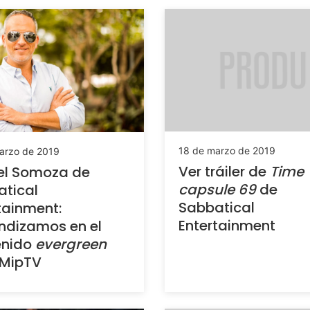
18 de marzo de 2019
arzo de 2019
Ver tráiler de
Time
el Somoza de
capsule 69
de
tical
Sabbatical
tainment:
Entertainment
ndizamos en el
enido
evergreen
 MipTV