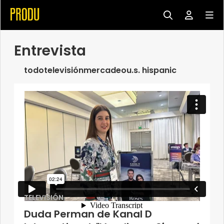
Entrevista
todo
televisión
mercadeo
u.s. hispanic
TELEVISIÓN
Duda Perman de Kanal D