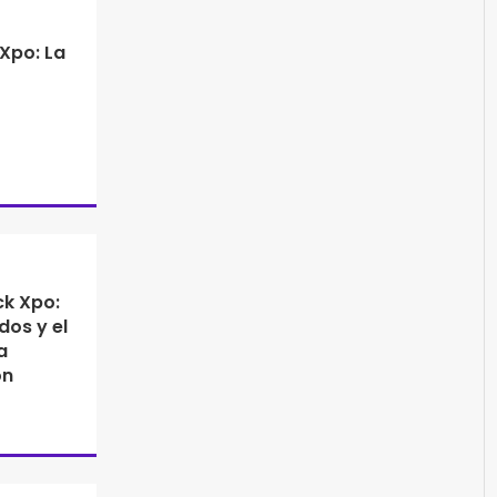
Xpo: La
k Xpo:
dos y el
a
ón