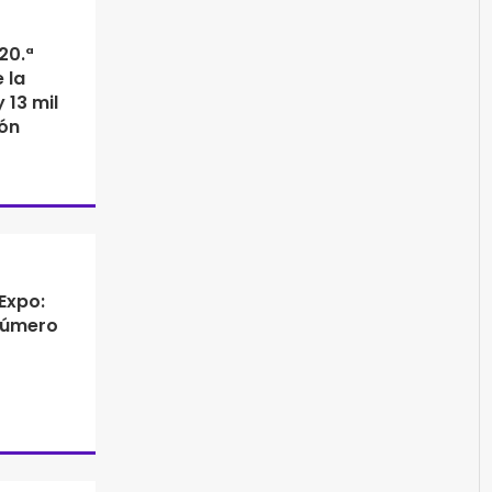
20.ª
 la
 13 mil
ón
Expo:
número