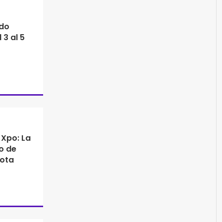
odo
 3 al 5
Xpo: La
o de
mota