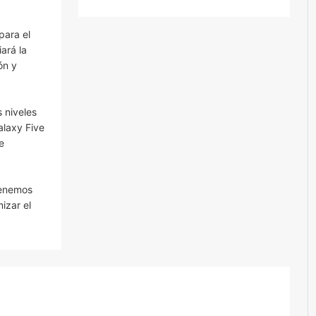
para el
ará la
ón y
 niveles
alaxy Five
e
Tenemos
izar el