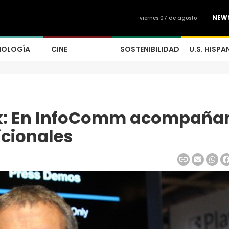
NEW
viernes 07 de agosto
NOLOGÍA
CINE
SOSTENIBILIDAD
U.S. HISPA
wtek: En InfoComm acompañ
icionales