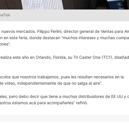
NewTek
nuevos mercados. Filippo Ferlini, director general de Ventas para A
ón en esta feria, donde destacan “muchos intereses y muchas compa
ones”.
realiza este año en Orlando, Florida, su Tri Caster One (TC1), diseña
ocolos que nosotros trabajamos, pues les resultan necesarios en la
e video, independientemente de que no salga al aire”.
nales, pero debo decir que tiene a muchos distribuidores de EE UU y 
otros estamos acá para acompañarles” refirió.