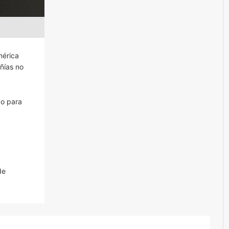
mérica
ñías no
do para
de