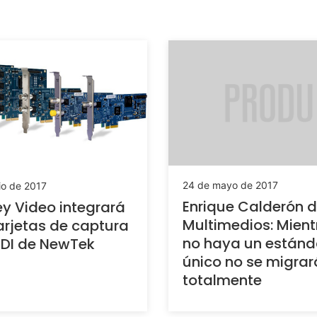
24 de mayo de 2017
io de 2017
Enrique Calderón 
y Video integrará
Multimedios: Mient
arjetas de captura
no haya un estánda
NDI de NewTek
único no se migrar
totalmente