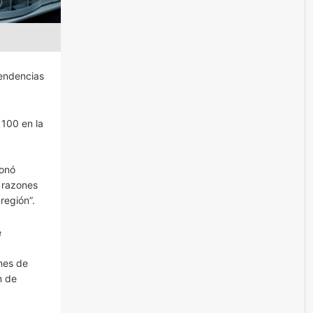
endencias
 100 en la
ionó
 razones
región”.
e
nes de
n de