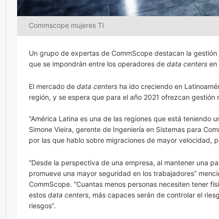
Commscope mujeres TI
Un grupo de expertas de CommScope destacan la gestión r
que se impondrán entre los operadores de
data centers
en 
El mercado de
data centers
ha ido creciendo en Latinoamér
región, y se espera que para el año 2021 ofrezcan gestión
“América Latina es una de las regiones que está teniendo u
Simone Vieira, gerente de Ingeniería en Sistemas para Com
por las que hablo sobre migraciones de mayor velocidad, po
“Desde la perspectiva de una empresa, al mantener una par
promueve una mayor seguridad en los trabajadores” mencio
CommScope. “Cuantas menos personas necesiten tener físicam
estos
data centers
, más capaces serán de controlar el ries
riesgos”.