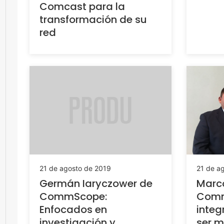
Comcast para la
transformación de su
red
21 de agosto de 2019
21 de a
Germán Iaryczower de
Marc
CommScope:
Comm
Enfocados en
inte
investigación y
ser m