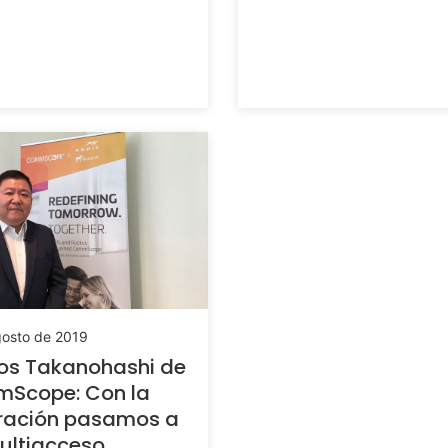
gosto de 2019
os Takanohashi de
Scope: Con la
gración pasamos a
ultiacceso