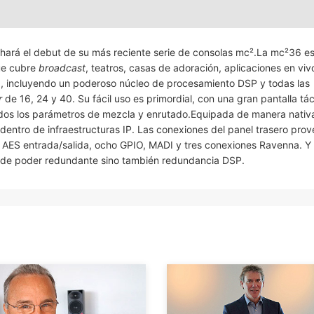
 hará el debut de su más reciente serie de consolas mc².La mc²36 e
ue cubre
broadcast
, teatros, casas de adoración, aplicaciones en viv
a, incluyendo un poderoso núcleo de procesamiento DSP y todas las
r
de 16, 24 y 40. Su fácil uso es primordial, con una gran pantalla tác
odos los parámetros de mezcla y enrutado.Equipada de manera nativ
dentro de infraestructuras IP. Las conexiones del panel trasero pro
ho AES entrada/salida, ocho GPIO, MADI y tres conexiones Ravenna. Y
to de poder redundante sino también redundancia DSP.