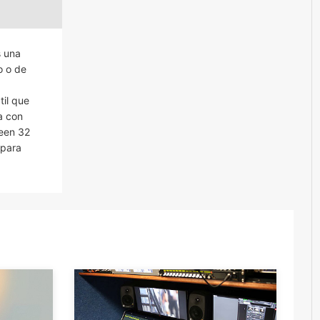
s una
o o de
til que
a con
veen 32
 para