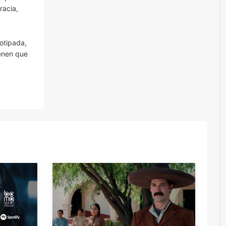
racia,
otipada,
ienen que