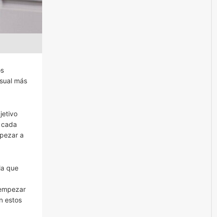
os
isual más
jetivo
e cada
mpezar a
la que
 empezar
n estos