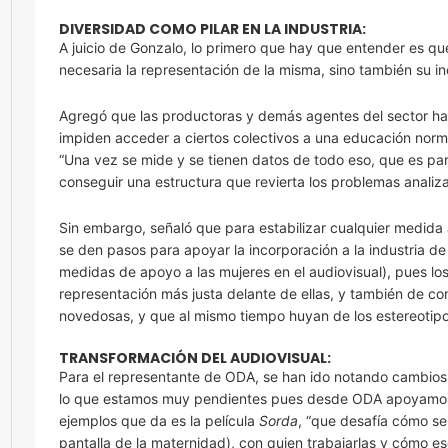
DIVERSIDAD COMO PILAR EN LA INDUSTRIA:
A juicio de Gonzalo, lo primero que hay que entender es que
necesaria la representación de la misma, sino también su in
Agregó que las productoras y demás agentes del sector han 
impiden acceder a ciertos colectivos a una educación norm
“Una vez se mide y se tienen datos de todo eso, que es p
conseguir una estructura que revierta los problemas analiz
Sin embargo, señaló que para estabilizar cualquier medida a
se den pasos para apoyar la incorporación a la industria de
medidas de apoyo a las mujeres en el audiovisual), pues l
representación más justa delante de ellas, y también de c
novedosas, y que al mismo tiempo huyan de los estereotipo
TRANSFORMACIÓN DEL AUDIOVISUAL:
Para el representante de ODA, se han ido notando cambios pos
lo que estamos muy pendientes pues desde ODA apoyamos a
ejemplos que da es la película
Sorda
, “que desafía cómo se
pantalla de la maternidad), con quien trabajarlas y cómo e