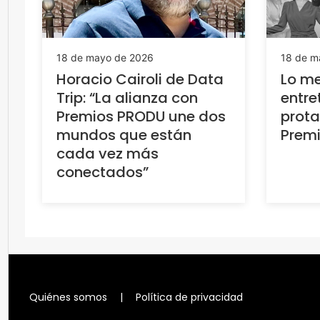
18 de mayo de 2026
18 de m
Horacio Cairoli de Data
Lo me
Trip: “La alianza con
entre
Premios PRODU une dos
prota
mundos que están
Prem
cada vez más
conectados”
Quiénes somos
|
Política de privacidad