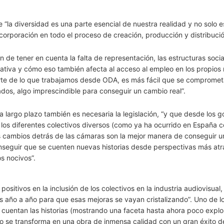
 “la diversidad es una parte esencial de nuestra realidad y no solo e
corporación en todo el proceso de creación, producción y distribució
de tener en cuenta la falta de representación, las estructuras soci
ativa y cómo eso también afecta al acceso al empleo en los propios
arte de lo que trabajamos desde ODA, es más fácil que se compromet
ados, algo imprescindible para conseguir un cambio real”.
 largo plazo también es necesaria la legislación, “y que desde los g
 los diferentes colectivos diversos (como ya ha ocurrido en España c
os cambios detrás de las cámaras son la mejor manera de conseguir u
onseguir que se cuenten nuevas historias desde perspectivas más atr
s nocivos”.
itivos en la inclusión de los colectivos en la industria audiovisual,
ño a año para que esas mejoras se vayan cristalizando”. Uno de l
 cuentan las historias (mostrando una faceta hasta ahora poco expl
so se transforma en una obra de inmensa calidad con un gran éxito d