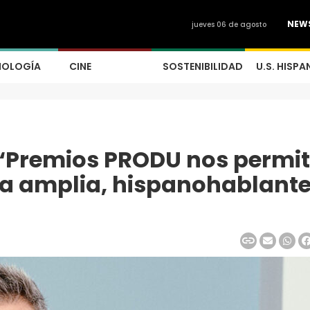
NEW
jueves 06 de agosto
NOLOGÍA
CINE
SOSTENIBILIDAD
U.S. HISPA
 “Premios PRODU nos permi
a amplia, hispanohablante