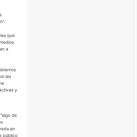
s
n”.
ales que
 medios.
an a
obiernos
on las
na
activas y
 “algo de
os
orada en
e público