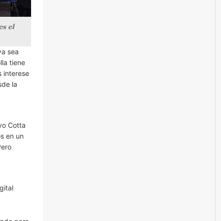
s el
ya sea
la tiene
 interese
sde la
vo Cotta
os en un
Pero
ital