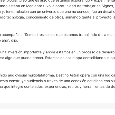
la astrología. Creo que es algo que estamos explorando y experiment
ando estaba en Mediapro tuvo la oportunidad de trabajar en Signos,
 y, tener relación con un universo que uno no conoce, fue un desafío
do tecnología, conocimiento de otros, sumando gente al proyecto,
lo acompañan. “Somos tres socios que estamos trabajando de la man
año”, dijo.
na inversión importante y ahora estamos en un proceso de desarrol
ear algo que pueda crecer. Estamos en esa etapa consolidando lo q
ido audiovisual multiplataforma, Destino Astral opera con una lógica
uesta construye audiencia a través de una conexión cotidiana con su
a que integre contenidos, experiencias, retiros y herramientas de de