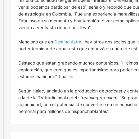
“Es una comunidad de gente que le interesa el bienestar, 
ver si podemos participar de eso”, señaló y recordó que cu
de astrología en Colombia. “Fue una experiencia maravillosa
Fabuloso en su momento y hoy también. Y ver cómo aplican
viendo a ver hasta dónde nos lleva”.
Mencionó que en
Destino Astral,
hay otros dos socios que 
poder terminar de armar esto que empezó en enero de este 
Destacó que están grabando muchos contenidos. “Hicimos u
exploración, que creo que es importantísimo para poder cr
estamos haciendo”, finalizó.
Según Halac, anclado en la producción de
podcast
y conten
a la de la TV tradicional o del
streaming premium
. “Su prop
comunidad, con el potencial de convertirse en un ecosistem
personal para millones de hispanohablantes”.