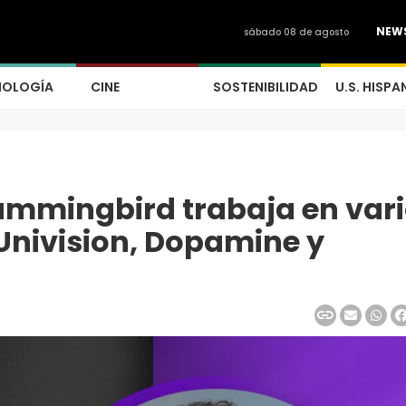
NEW
sábado 08 de agosto
NOLOGÍA
CINE
SOSTENIBILIDAD
U.S. HISPA
ummingbird trabaja en var
Univision, Dopamine y