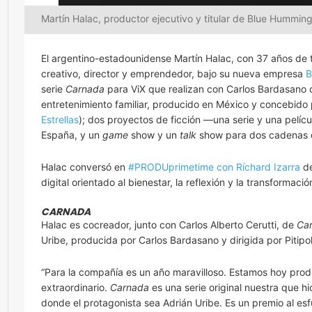
Martín Halac, productor ejecutivo y titular de Blue Hummin
El argentino-estadounidense Martín Halac, con 37 años de t
creativo, director y emprendedor, bajo su nueva empresa
B
serie
Carnada
para ViX que realizan con Carlos Bardasano d
entretenimiento familiar, producido en México y concebido 
Estrellas
); dos proyectos de ficción —una serie y una pelí
España, y un
game
show y un
talk
show para dos cadenas d
Halac conversó en
#PRODUprimetime con Ríchard Izarra
de
digital orientado al bienestar, la reflexión y la transformaci
CARNADA
Halac es cocreador, junto con Carlos Alberto Cerutti, de
Ca
Uribe, producida por Carlos Bardasano y dirigida por Pitipo
“Para la compañía es un año maravilloso. Estamos hoy produ
extraordinario.
Carnada
es una serie original nuestra que h
donde el protagonista sea Adrián Uribe. Es un premio al esf