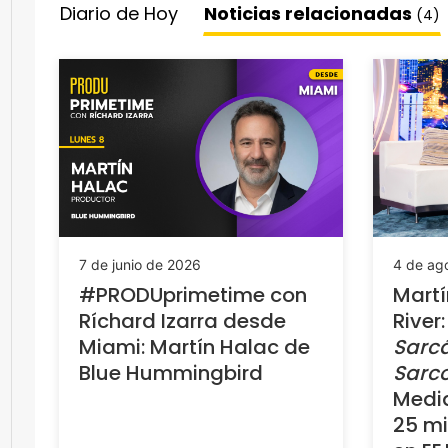
Diario de Hoy
Noticias relacionadas
(4)
7 de junio de 2026
4 de ag
#PRODUprimetime con
Martí
Ríchard Izarra desde
River
Miami: Martín Halac de
Sarcá
Blue Hummingbird
Sarc
Media
25 mi