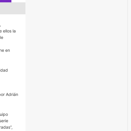
,
 ellos la
de
ne en
idad
por Adrián
quipo
serie
radas”,