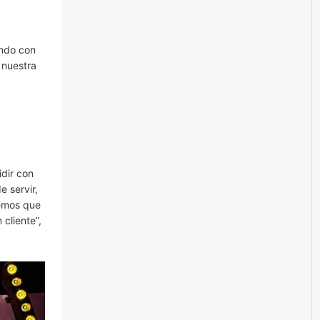
ando con
 nuestra
idir con
e servir,
nemos que
cliente”,