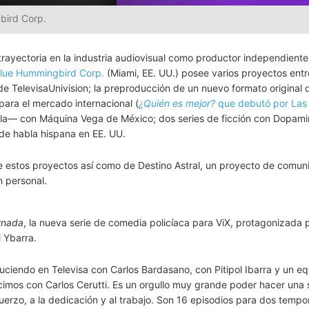
gbird Corp.
rayectoria en la industria audiovisual como productor independiente
lue Hummingbird Corp.
(Miami, EE. UU.) posee varios proyectos entre
e TelevisaUnivision; la preproducción de un nuevo formato original 
para el mercado internacional (
¿Quién es mejor?
que debutó por Las
cula— con Máquina Vega de México; dos series de ficción con Dopami
e habla hispana en EE. UU.
 estos proyectos así como de Destino Astral, un proyecto de comun
ón personal.
rnada
, la nueva serie de comedia policíaca para ViX, protagonizada 
l Ybarra.
ciendo en Televisa con Carlos Bardasano, con Pitipol Ibarra y un e
icimos con Carlos Cerutti. Es un orgullo muy grande poder hacer una 
uerzo, a la dedicación y al trabajo. Son 16 episodios para dos tempo