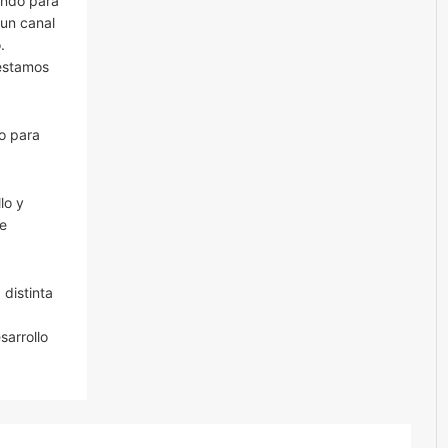
ando para
 un canal
.
 estamos
o para
lo y
ue
 distinta
sarrollo