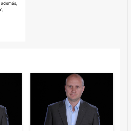
y, además,
Y,