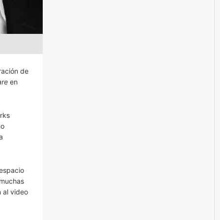
ración de
are
en
rks
no
a
 espacio
a muchas
 al video