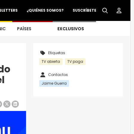
SLETTERS
¿QUIÉNES SOMOS?
SUSCRÍBETE
NIC
PAÍSES
EXCLUSIVOS
Etiquetas
TV abierta
TV paga
ndo
Contactos
l
Jaime Guerra