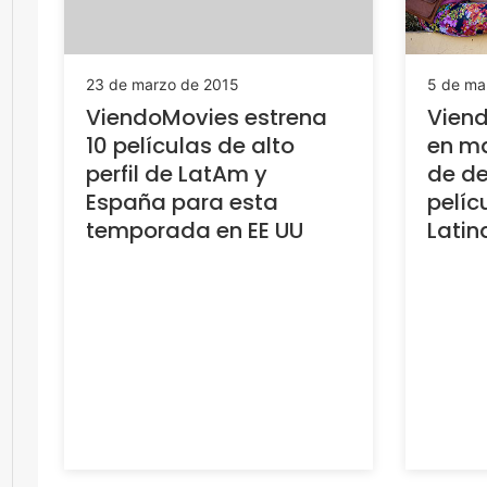
23 de marzo de 2015
5 de ma
ViendoMovies estrena
Vien
10 películas de alto
en ma
perfil de LatAm y
de d
España para esta
pelíc
temporada en EE UU
Latin