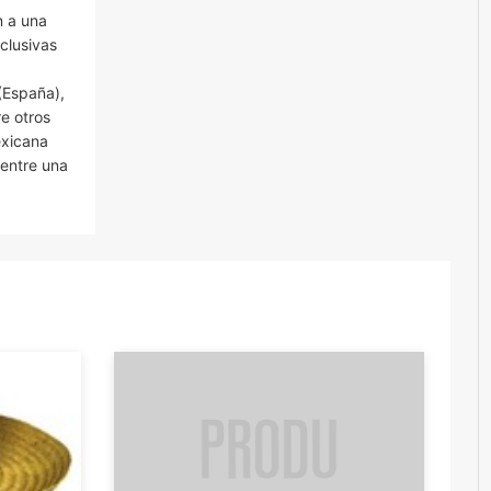
n a una
xclusivas
(España),
e otros
exicana
 entre una