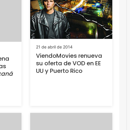
21 de abril de 2014
ViendoMovies renueva
ena
su oferta de VOD en EE
as
UU y Puerto Rico
caná