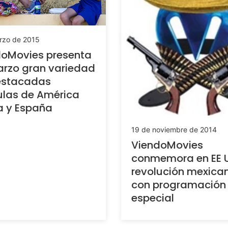
rzo de 2015
doMovies presenta
rzo gran variedad
estacadas
ulas de América
a y España
19 de noviembre de 2014
ViendoMovies
conmemora en EE U
revolución mexica
con programación
especial