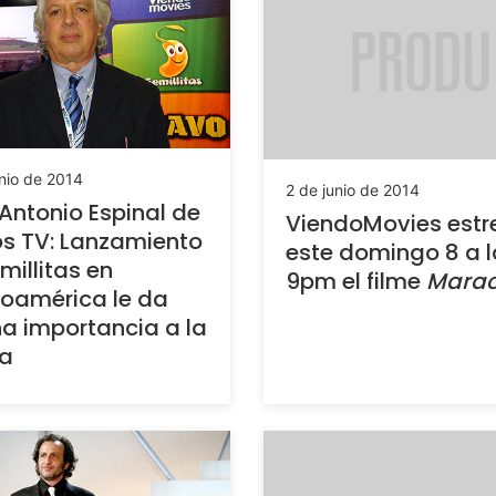
nio de 2014
2 de junio de 2014
Antonio Espinal de
ViendoMovies estr
s TV: Lanzamiento
este domingo 8 a l
millitas en
9pm el filme
Mara
oamérica le da
 importancia a la
a