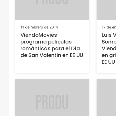
11 de febrero de 2014
17 de e
ViendoMovies
Luis 
programa películas
Somo
románticas para el Día
Viend
de San Valentín en EE UU
en gr
EE UU