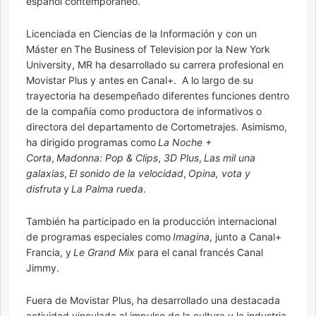
español contemporáneo.
Licenciada en Ciencias de la Información y con un
Máster en The Business of Television por la New York
University, MR ha desarrollado su carrera profesional en
Movistar Plus y antes en Canal+. A lo largo de su
trayectoria ha desempeñado diferentes funciones dentro
de la compañía como productora de informativos o
directora del departamento de Cortometrajes. Asimismo,
ha dirigido programas como
La Noche +
Corta
,
Madonna: Pop & Clips
,
3D Plus
,
Las mil una
galaxias
,
El sonido de la velocidad
,
Opina, vota y
disfruta
y
La Palma rueda
.
También ha participado en la producción internacional
de programas especiales como
Imagina
, junto a Canal+
Francia, y
Le Grand Mix
para el canal francés Canal
Jimmy.
Fuera de Movistar Plus, ha desarrollado una destacada
actividad vinculada al impulso de la cultura y la industria