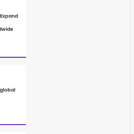
 Expand
dwide
global