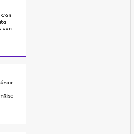
: Con
ata
s con
sénior
lmRise