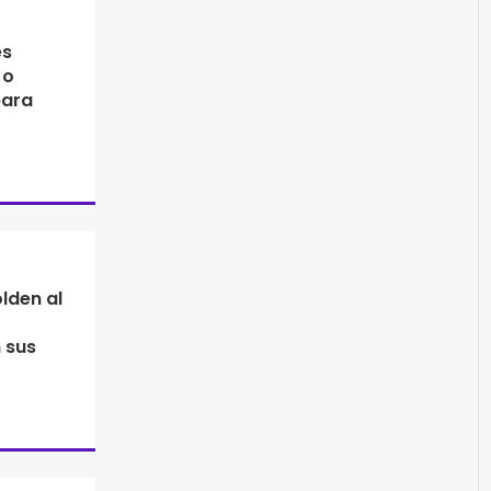
es
o
para
lden al
 sus