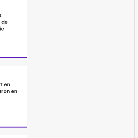
s
e de
ic
T en
aron en