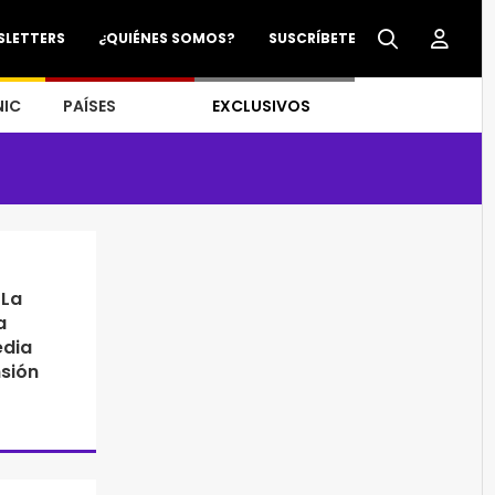
SLETTERS
¿QUIÉNES SOMOS?
SUSCRÍBETE
NIC
PAÍSES
EXCLUSIVOS
 La
a
edia
sión