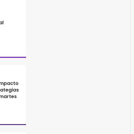
al
 Impacto
rategias
martes