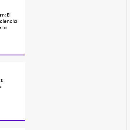
m: El
ciencia
 la
es
a