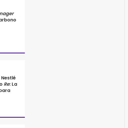
nager
carbono
Nestlé
to
Re
: La
para