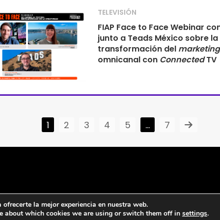
TELEVISIÓN
FIAP Face to Face Webinar co
junto a Teads México sobre la
transformación del
marketing
omnicanal con
Connected
TV
1
2
3
4
5
…
7
ofrecerte la mejor experiencia en nuestra web.
e about which cookies we are using or switch them off in
settings
.