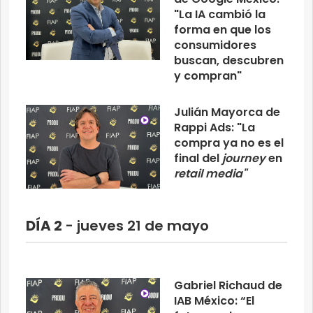
"La IA cambió la
forma en que los
consumidores
buscan, descubren
y compran"
Julián Mayorca de
Rappi Ads: "La
compra ya no es el
final del
journey
en
retail media"
DÍA 2
- jueves 21 de mayo
Gabriel Richaud de
IAB México: “El