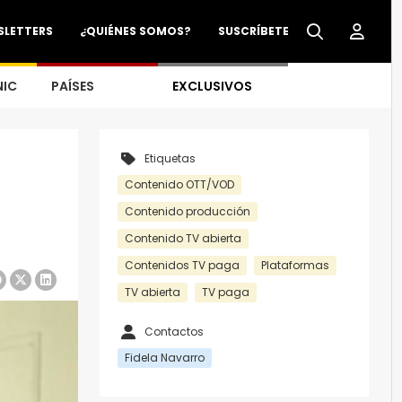
SLETTERS
¿QUIÉNES SOMOS?
SUSCRÍBETE
NIC
PAÍSES
EXCLUSIVOS
Etiquetas
Contenido OTT/VOD
Contenido producción
Contenido TV abierta
Contenidos TV paga
Plataformas
TV abierta
TV paga
Contactos
Fidela Navarro