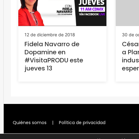
30 de o
12 de diciembre de 2018
César
Fidela Navarro de
a Plan
Dopamine en
indus
#VisitaPRODU este
espe
jueves 13
Quiénes somos
|
Política de privacidad