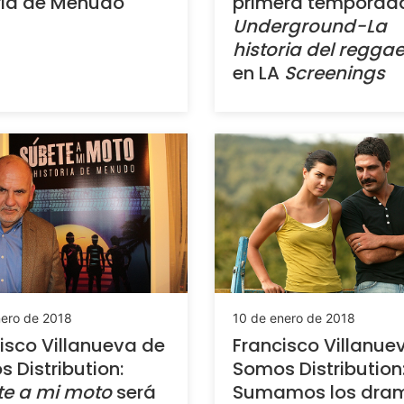
ria de Menudo
primera temporad
Underground-La
historia del regga
en LA
Screenings
nero de 2018
10 de enero de 2018
isco Villanueva de
Francisco Villanue
 Distribution:
Somos Distribution
te a mi moto
será
Sumamos los dra