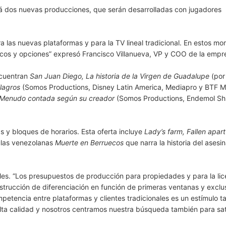
rá dos nuevas producciones, que serán desarrolladas con jugadores
 las nuevas plataformas y para la TV lineal tradicional. En estos m
icos y opciones” expresó Francisco Villanueva, VP y COO de la empr
ncuentran
San Juan Diego, La historia de la Virgen de Guadalupe
(po
lagros
(Somos Productions, Disney Latin America, Mediapro y BTF M
e Menudo contada según su creador
(Somos Productions, Endemol Sh
 y bloques de horarios. Esta oferta incluye
Lady’s farm, Fallen apar
culas venezolanas
Muerte en Berruecos
que narra la historia del asesi
les. “Los presupuestos de producción para propiedades y para la lic
trucción de diferenciación en función de primeras ventanas y exclu
mpetencia entre plataformas y clientes tradicionales es un estímulo t
alta calidad y nosotros centramos nuestra búsqueda también para sat