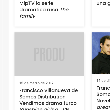
MipTV la serie
una g
dramática rusa
The
family
14 de d
15 de marzo de 2017
Franc
Francisco Villanueva de
Somos
Somos Distribution:
Nove
Vendimos drama turco
drea
Sunshine girls
a TVN