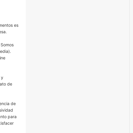
omentos es
esa.
r Somos
edia).
ine
t
y
nato de
encia de
sividad
anto para
isfacer