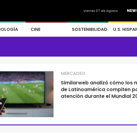
NEW
viernes 07 de agosto
NOLOGÍA
CINE
SOSTENIBILIDAD
U.S. HISPA
MERCADEO
Similarweb analizó cómo los 
de Latinoamérica compiten po
atención durante el Mundial 2