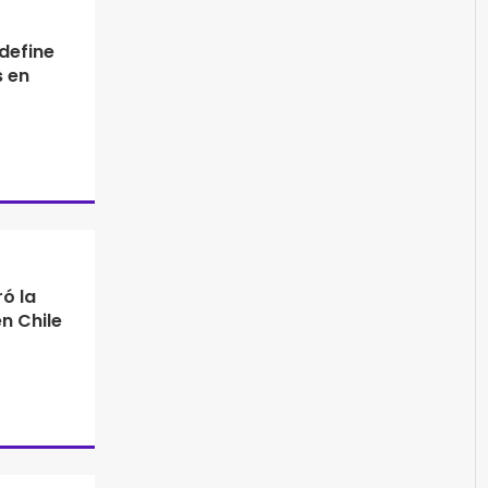
define
s en
ó la
en Chile