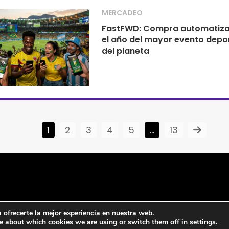
MERCADEO
FastFWD: Compra automatiza
el año del mayor evento depo
del planeta
1
2
3
4
5
…
13
ofrecerte la mejor experiencia en nuestra web.
e about which cookies we are using or switch them off in
settings
.