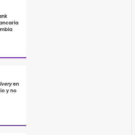
ank
ancaria
lombia
ivery
en
io y no