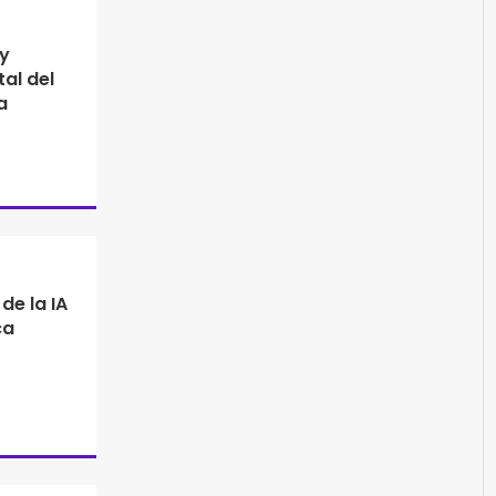
y
tal del
a
de la IA
ca