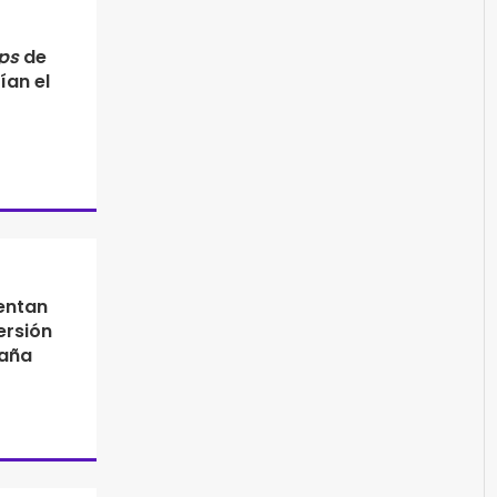
ps
de
ían el
entan
ersión
paña