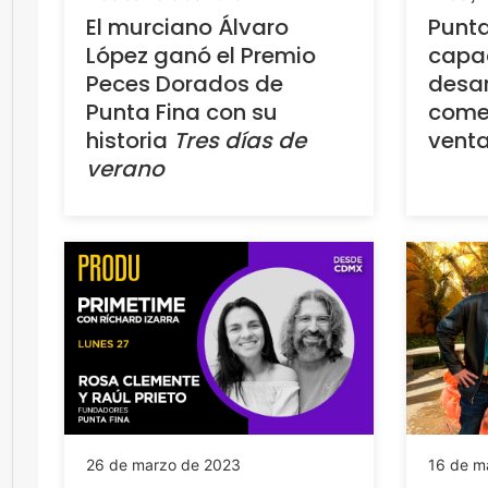
El murciano Álvaro
Punta
López ganó el Premio
capa
Peces Dorados de
desar
Punta Fina con su
comer
historia
Tres días de
venta
verano
26 de marzo de 2023
16 de m