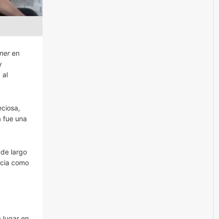
ner
en
y
 al
eciosa,
a fue una
 de largo
ncia como
 lugar en