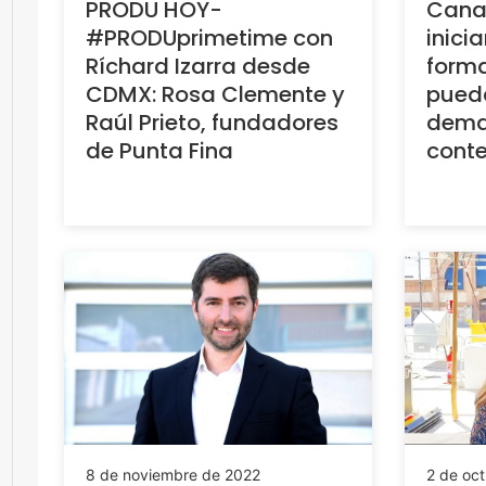
PRODU HOY-
Canac
#PRODUprimetime con
inici
Ríchard Izarra desde
forma
CDMX: Rosa Clemente y
pueda
Raúl Prieto, fundadores
dema
de Punta Fina
conte
8 de noviembre de 2022
2 de oc