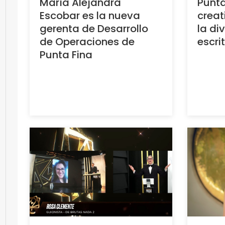
María Alejandra
Punta
Escobar es la nueva
creat
gerenta de Desarrollo
la di
de Operaciones de
escri
Punta Fina