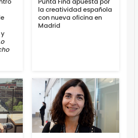
ntro
Punta Fina apuesta por
la creatividad española
de
con nueva oficina en
Madrid
y
Lo
cho