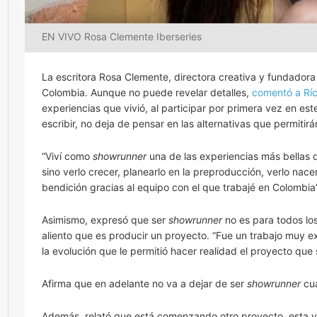
EN VIVO Rosa Clemente Iberseries
La escritora Rosa Clemente, directora creativa y fundador
Colombia. Aunque no puede revelar detalles,
comentó a Rích
experiencias que vivió, al participar por primera vez en est
escribir, no deja de pensar en las alternativas que permitirá
“Viví como
showrunner
una de las experiencias más bellas q
sino verlo crecer, planearlo en la preproducción, verlo nace
bendición gracias al equipo con el que trabajé en Colombia”
Asimismo, expresó que ser
showrunner
no es para todos los
aliento que es producir un proyecto. “Fue un trabajo muy ex
la evolución que le permitió hacer realidad el proyecto que 
Afirma que en adelante no va a dejar de ser
showrunner
cu
Además, relató que está comenzando otro proyecto, esta ve