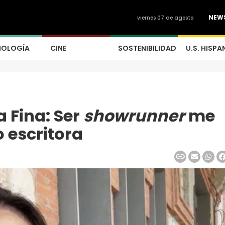
NEW
viernes 07 de agosto
NOLOGÍA
CINE
SOSTENIBILIDAD
U.S. HISPA
 Fina: Ser
showrunner
me
 escritora