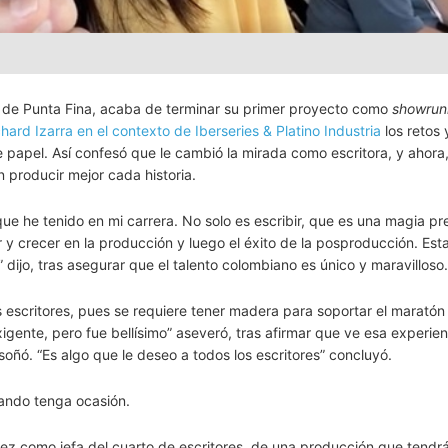
a de Punta Fina, acaba de terminar su primer proyecto como
showrun
ard Izarra en el contexto de Iberseries & Platino Industria
los retos 
e papel. Así confesó que le cambió la mirada como escritora, y ahora,
n producir mejor cada historia.
ue he tenido en mi carrera. No solo es escribir, que es una magia pr
r y crecer en la producción y luego el éxito de la posproducción. Est
 dijo, tras asegurar que el talento colombiano es único y maravilloso.
 escritores, pues se requiere tener madera para soportar el maratón
igente, pero fue bellísimo” aseveró, tras afirmar que ve esa experie
soñó. “Es algo que le deseo a todos los escritores” concluyó.
ando tenga ocasión.
z como jefa del cuarto de escritores, de una producción que tendrá